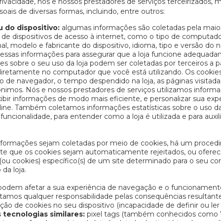
rivacidade, nós e nossos prestadores de serviços terceirizados,
is de diversas formas, incluindo, entre outros:
 do dispositivo:
algumas informações são coletadas pela maio
e dispositivos de acesso à internet, como o tipo de computador
al, modelo e fabricante do dispositivo, idioma, tipo e versão do
r essas informações para assegurar que a loja funcione adequad
s sobre o seu uso da loja podem ser coletadas por terceiros a pa
retamente no computador que você está utilizando. Os cookie
o de navegador, o tempo despendido na loja, as páginas visitadas
nimos. Nós e nossos prestadores de serviços utilizamos inform
xibir informações de modo mais eficiente, e personalizar sua experi
ine. Também coletamos informações estatísticas sobre o uso da
uncionalidade, para entender como a loja é utilizada e para auxil
nformações sejam coletadas por meio de cookies, há um proced
 que os cookies sejam automaticamente rejeitados, ou oferece 
(ou cookies) específico(s) de um site determinado para o seu c
da loja.
podem afetar a sua experiência de navegação e o funcionamento
eitamos qualquer responsabilidade pelas consequências resultan
ção de cookies no seu dispositivo (incapacidade de definir ou ler
 tecnologias similares:
pixel tags (também conhecidos como W