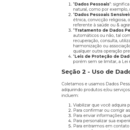
"
Dados Pessoais
": signifi
natural, como por exemplo,
"
Dados Pessoais Sensívei
étnica, convicção religiosa, o
referente à saúde ou & agra
"
Tratamento de Dados Pe
automáticos ou não, tal com
recuperação, consulta, utili
harmonização ou associação
qualquer outra operação prev
"
Leis de Proteção de Dad
porém sem se limitar, a Lei 
Seção 2 - Uso de Dad
Coletamos e usamos Dados Pessoa
adquirindo produtos e/ou serviço
incluem:
Viabilizar que você adquira p
Para confirmar ou corrigir 
Para enviar informações que
Para personalizar sua experiê
Para entrarmos em contato