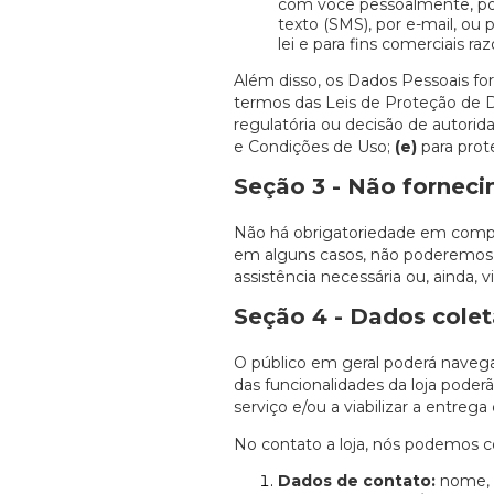
com você pessoalmente, po
texto (SMS), por e-mail, ou
lei e para fins comerciais raz
Além disso, os Dados Pessoais f
termos das Leis de Proteção de 
regulatória ou decisão de autorid
e Condições de Uso;
(e)
para prot
Seção 3 - Não fornec
Não há obrigatoriedade em compar
em alguns casos, não poderemos f
assistência necessária ou, ainda, 
Seção 4 - Dados cole
O público em geral poderá navega
das funcionalidades da loja pode
serviço e/ou a viabilizar a entreg
No contato a loja, nós podemos co
Dados de contato:
nome, s