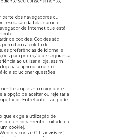
 mediante seu consentimento,
r parte dos navegadores ou
, resolução da tela, nome e
 navegador de Internet que está
amente.
rtir de cookies. Cookies são
s permitem a coleta de
, as preferências de idioma, e
ações para proteção de segurança,
ência ao utilizar a loja, assim
 loja para aprimoramento
iá-lo a solucionar questões
imento simples na maior parte
a opção de aceitar ou rejeitar a
omputador. Entretanto, isso pode
 que exige a utilização de
tes do funcionamento limitado da
 um cookie).
eb beacons e GIFs invisíveis)