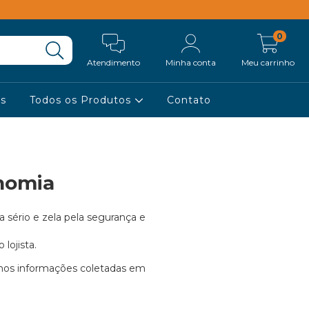
0
Atendimento
Minha conta
Meu carrinho
es
Todos os Produtos
Contato
nomia
a sério e zela pela segurança e
 lojista.
amos informações coletadas em