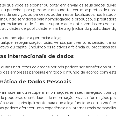
a(s) que você selecionar ou optar em enviar os seus dados, dúv
 ou parceiros para gerenciar ou suportar certos aspectos de no
s de serviços ou parceiros podem estar localizados nos Estados 
, incluindo servidores para homologação e produção, e prestad
erenciamento de fraudes, suporte ao cliente, vendas em nosso
atividades de publicidade e marketing (incluindo publicidade dig
o de nos ajudar a gerenciar a loja;
ualquer reorganização, fusão, venda, joint venture, cessão, tran
tivo ou capital (incluindo os relativos à falência ou processos s
ias internacionais de dados
outras naturezas coletadas por nós podem ser transferidos ou 
o das empresas parceiras em todo o mundo de acordo com esta P
omática de Dados Pessoais
ode armazenar ou recuperar informações em seu navegador, princ
ndo pequenas quantidades de informação. Essas informações po
e são usadas principalmente para que a loja funcione como você 
as podem oferecer uma experiência na internet mais personaliz