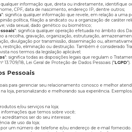
ca qualquer informação que, direta ou indiretamente, identifique 
 nome, CPF, data de nascimento, endereço IP, dentre outros;
s
": significa qualquer informação que revele, em relação a uma pe
pinião política, filiação a sindicato ou a organização de caráter rel
ve; vida sexual, dado genético ou biométrico;
ssoais
": significa qualquer operação efetuada no âmbito dos D
o a recolha, gravação, organização, estruturação, armazenament
zação, divulgação por transmissão, disseminação ou, alternativame
, restrição, eliminação ou destruição. Também é considerado T
ista nos termos da legislação aplicável;
os
": significa todas as disposições legais que regulam o Tratame
nº 13.709/18, Lei Geral de Proteção de Dados Pessoais ("
LGPD
").
os Pessoais
is para gerenciar seu relacionamento conosco e melhor atendê
s na loja, personalizando e melhorando sua experiência. Exemp
rodutos e/ou serviços na loja;
as informações que temos sobre você;
 acreditamos ser do seu interesse;
ncia de uso da loja;
 por um número de telefone e/ou endereço de e-mail fornecido