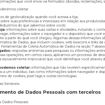
ormações que você envia via formulário (dúvidas, reclamações, sug
poderemos coletar:
os de geolocalização quando você acessa a loja;
sobre suas preferências e interesses em relação aos produtos/se
 deduzimos do que sabemos sobre você);
ja:
informações sobre suas visitas e atividades, incluindo o co
nterage, informações sobre o navegador e o dispositivo que você 
site a partir do qual você chegou. Algumas dessas informações 
mática de Dados, que incluem cookies, web beacons e links da 
 Ferramentas de Coleta Automática de Dados na seção 7 abaixo
gados:
respostas anônimas para pesquisas ou informações anô
ossas operações, em certos casos, aplicamos um processo de de
ja razoavelmente improvável que você identifique você através
podemos coletar:
informações que não revelem especificament
s a um indivíduo, tais como informações sobre navegador e dispo
io de cookies, pixel tags e outras tecnologias.
s Sensíveis.
amento de Dados Pessoais com terceiros
s Dados Pessoais: