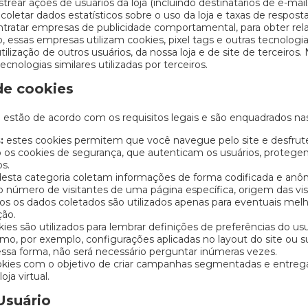
strear ações de usuários da loja (incluindo destinatários de e-mai
etar dados estatísticos sobre o uso da loja e taxas de resposta,
ratar empresas de publicidade comportamental, para obter relat
o, essas empresas utilizam cookies, pixel tags e outras tecnologi
 utilização de outros usuários, da nossa loja e de site de terceir
tecnologias similares utilizadas por terceiros.
de cookies
ja estão de acordo com os requisitos legais e são enquadrados na
:
estes cookies permitem que você navegue pelo site e desfrut
os cookies de segurança, que autenticam os usuários, protege
os.
esta categoria coletam informações de forma codificada e anôni
o número de visitantes de uma página específica, origem das visi
os os dados coletados são utilizados apenas para eventuais melho
ção.
ies são utilizados para lembrar definições de preferências do us
como, por exemplo, configurações aplicadas no layout do site ou 
ssa forma, não será necessário perguntar inúmeras vezes.
okies com o objetivo de criar campanhas segmentadas e entreg
ja virtual.
Usuário