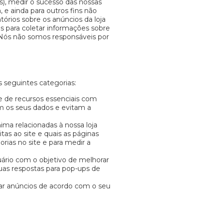
ls), medir o sucesso das nossas
 e ainda para outros fins não
órios sobre os anúncios da loja
as para coletar informações sobre
os. Nós não somos responsáveis por
s seguintes categorias:
e de recursos essenciais com
m os seus dados e evitam a
ma relacionadas à nossa loja
tas ao site e quais as páginas
rias no site e para medir a
uário com o objetivo de melhorar
suas respostas para pop-ups de
ar anúncios de acordo com o seu