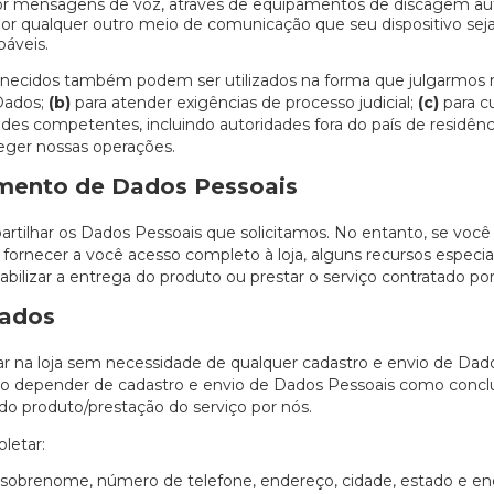
r mensagens de voz, através de equipamentos de discagem au
 por qualquer outro meio de comunicação que seu dispositivo sej
oáveis.
ornecidos também podem ser utilizados na forma que julgarmos 
Dados;
(b)
para atender exigências de processo judicial;
(c)
para cu
ades competentes, incluindo autoridades fora do país de residênc
eger nossas operações.
imento de Dados Pessoais
tilhar os Dados Pessoais que solicitamos. No entanto, se você 
ornecer a você acesso completo à loja, alguns recursos especial
viabilizar a entrega do produto ou prestar o serviço contratado po
tados
r na loja sem necessidade de qualquer cadastro e envio de Dad
rão depender de cadastro e envio de Dados Pessoais como concl
a do produto/prestação do serviço por nós.
letar:
obrenome, número de telefone, endereço, cidade, estado e end