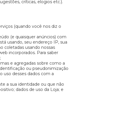
estões, críticas, elogios etc.).
rviços (quando você nos diz o
nteúdo (e quaisquer anúncios) com
está usando, seu endereço IP, sua
são coletadas usando nossas
web incorporados. Para saber
;
nimas e agregadas sobre como a
sidentificação ou pseudonimização
 do uso desses dados com a
e a sua identidade ou que não
sitivo; dados de uso da Loja; e