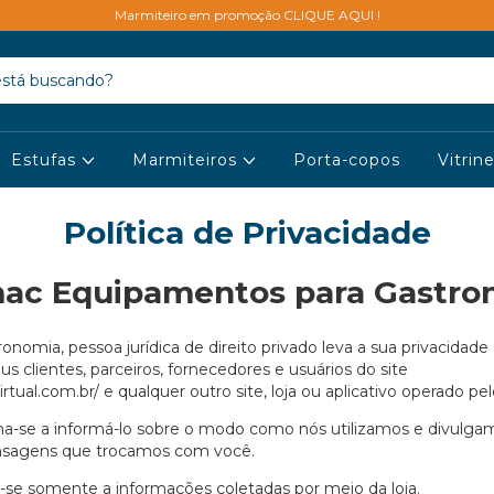
Marmiteiro em promoção CLIQUE AQUI !
Estufas
Marmiteiros
Porta-copos
Vitrin
Política de Privacidade
mac Equipamentos para Gastro
omia, pessoa jurídica de direito privado leva a sua privacidade 
s clientes, parceiros, fornecedores e usuários do site
rtual.com.br/
e qualquer outro site, loja ou aplicativo operado pelo
tina-se a informá-lo sobre o modo como nós utilizamos e divulg
mensagens que trocamos com você.
ca-se somente a informações coletadas por meio da loja.