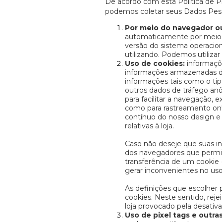
De acordo com esta Política de P
podemos coletar seus Dados Pessoa
Por meio do navegador ou
automaticamente por meio d
versão do sistema operacion
utilizando. Podemos utiliza
Uso de cookies:
informaçõe
informações armazenadas di
informações tais como o tip
outros dados de tráfego anô
para facilitar a navegação, e
como para rastreamento onl
contínuo do nosso design e f
relativas à loja.
Caso não deseje que suas i
dos navegadores que permite
transferência de um cookie 
gerar inconvenientes no uso 
As definições que escolher 
cookies. Neste sentido, rej
loja provocado pela desativa
Uso de pixel tags e outras