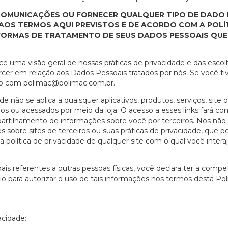
 COMUNICAÇÕES OU FORNECER QUALQUER TIPO DE DADO
AOS TERMOS AQUI PREVISTOS E DE ACORDO COM A POLÍT
 FORMAS DE TRATAMENTO DE SEUS DADOS PESSOAIS QUE 
ece uma visão geral de nossas práticas de privacidade e das esc
cer em relação aos Dados Pessoais tratados por nós. Se você ti
to com
polimac@polimac.com.br
.
de não se aplica a quaisquer aplicativos, produtos, serviços, site 
os ou acessados por meio da loja. O acesso a esses links fará co
partilhamento de informações sobre você por terceiros. Nós n
sobre sites de terceiros ou suas práticas de privacidade, que p
lítica de privacidade de qualquer site com o qual você interaja
s referentes a outras pessoas físicas, você declara ter a competê
 para autorizar o uso de tais informações nos termos desta Polí
acidade: