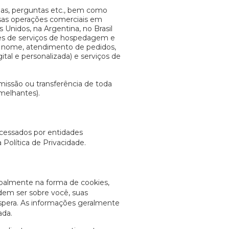
idas, perguntas etc., bem como
ssas operações comerciais em
Unidos, na Argentina, no Brasil
ores de serviços de hospedagem e
 nome, atendimento de pedidos,
ital e personalizada) e serviços de
smissão ou transferência de toda
emelhantes).
acessados por entidades
olítica de Privacidade.
ipalmente na forma de cookies,
dem ser sobre você, suas
espera. As informações geralmente
ada.