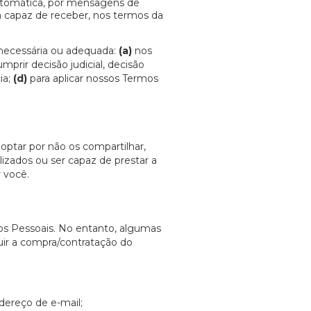
tomática, por mensagens de
a capaz de receber, nos termos da
necessária ou adequada:
(a)
nos
mprir decisão judicial, decisão
ia;
(d)
para aplicar nossos Termos
optar por não os compartilhar,
izados ou ser capaz de prestar a
r você.
os Pessoais. No entanto, algumas
uir a compra/contratação do
ereço de e-mail;